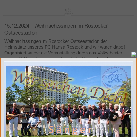
15.12.2024 - Weihnachtssingen im Rostocker
Ostseestadion
Weihnachtssingen im Rostocker Ostseestadion der
Heimstätte unseres FC Hansa Rostock und wir waren dabei!
Organisiert wurde die Veranstaltung durch das Volkstheater
Rostock! Mit dabei waren natürlich der Opernchor, der
Kinderchor der Rostocker Singakademie, die Band des
Volkstheaters, der Sportlerchor unter anderem mit der
Mannschaft der Fußballfrauen des FC Hansa sowie Vertretern
der Profimannschaft und als Kontrast wir der Shantychor Luv
un Lee mit weihnachtlich maritimen Klängen! Moderiert wurde
das Weihnachtssingen durch den Radiomoderator des NDR
Stefan Kuna ! Natürlich war auch der Rostocker
Weihnachtsmann und seine Märchentante mit dabei, die in
diesem Jahr auch ihr Jubiläum feiern konnten! Denn die
beiden begleiten den Rostocker Weihnachtsmarkt nun schon
seit 40 Jahren! Höhepunkt war natürlich das gemeinsame
Abschlußsingen aller Beteiligten mit den über 12000
Besuchern zu Klängen des bekannten „Stille Nacht - Heilige