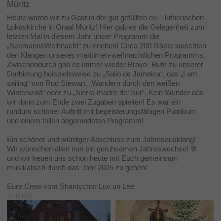
Müritz
Heute waren wir zu Gast in der gut gefüllten ev. - lutherischen
Lukaskirche in Graal Müritz! Hier gab es die Gelegenheit zum
letzten Mal in diesem Jahr unser Programm die
„SeemannsWeihnacht“ zu erleben! Circa 200 Gäste lauschten
den Klängen unseres maritimen-weihnachtlichen Programms.
Zwischendurch gab es immer wieder Bravo- Rufe zu unserer
Darbietung beispielsweise zu „Salio de Jameica“, das „I am
sailing“ von Rod Stewart, „Wandern durch den weißen
Winterwald“ oder zu „Sierra madre del Sur“. Kein Wunder das
wir dann zum Ende zwei Zugaben spielten! Es war ein
rundum schöner Auftritt mit begeisterungsfähigen Publikum
und einem tollen abgerundeten Programm!
Ein schöner und würdiger Abschluss zum Jahresausklang!
Wir wünschen allen nun ein geruhsamen Jahreswechsel 🥂
und wir freuen uns schon heute mit Euch gemeinsam
musikalisch durch das Jahr 2025 zu gehen!
Eure Crew vom Shantychor Luv un Lee
30 Bilder