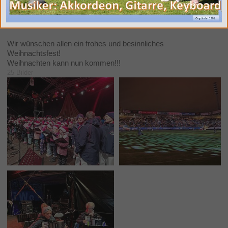
Nacht“ und „0h du Fröhliche“ ! Toll war dieses Lichtermeer
welches das Ostseestadion erstrahlte! Hier nun die Eindrücke
des Abends und nächstes Jahr auf ein neues!
Wir wünschen allen ein frohes und besinnliches
Weihnachtsfest!
Weihnachten kann nun kommen!!!
25 Bilder