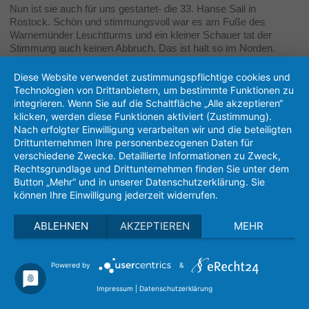
Nun ist sie auch für uns gestartet- die 33. Hanse Sail in
Rostock. Schön und stimmungsvoll war es am Fuße des
Warnemünder Leuchtturms und ein kleiner Schauer tat der
Stimmung auch keinen Abbruch. Das ist halt so im Norden.
Hier nun die Impressionen des Tages.
Diese Website verwendet zustimmungspflichtige cookies und
Es grüßt die Crew vom Shantychor Luv un Lee.
Technologien von Drittanbietern, um bestimmte Funktionen zu
22 Bilder
integrieren. Wenn Sie auf die Schaltfläche „Alle akzeptieren“
klicken, werden diese Funktionen aktiviert (Zustimmung).
Nach erfolgter Einwilligung verarbeiten wir und die beteiligten
Drittunternehmen Ihre personenbezogenen Daten für
verschiedene Zwecke. Detaillierte Informationen zu Zweck,
Rechtsgrundlage und Drittunternehmen finden Sie unter dem
Button „Mehr“ und in unserer Datenschutzerklärung. Sie
können Ihre Einwilligung jederzeit widerrufen.
ABLEHNEN
AKZEPTIEREN
MEHR
Powered by
&
Impressum
|
Datenschutzerklärung